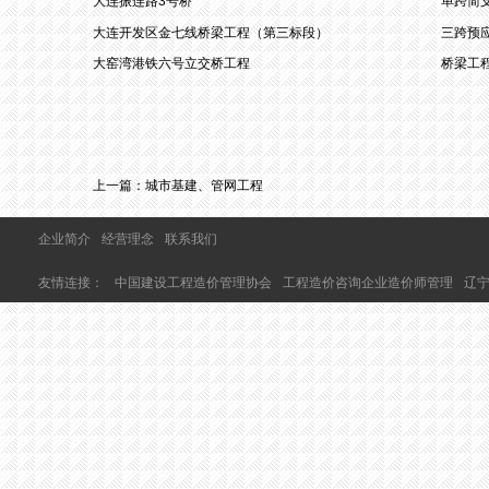
大连振连路3号桥
单跨简
大连开发区金七线桥梁工程（第三标段）
三跨预
大窑湾港铁六号立交桥工程
桥梁工
上一篇：
城市基建、管网工程
企业简介
经营理念
联系我们
友情连接：
中国建设工程造价管理协会
工程造价咨询企业造价师管理
辽