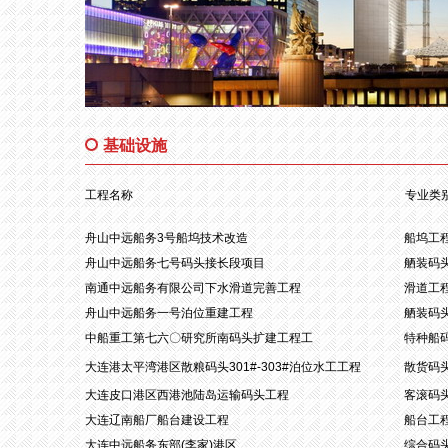
基础设施
工程名称
专业类
舟山中远船务3号船坞技术改造
船坞工
舟山中远船务七号码头接长段项目
舾装码
南通中远船务有限公司下水滑道完善工程
滑道工
舟山中远船务一号泊位重建工程
舾装码
中船重工第七六〇研究所南码头扩建工程工
特种船
大连港太平湾港区散粮码头301#-303#泊位水工工程
散货码
大连皮口港区西港池陆岛运输码头工程
客滚码
大连辽南船厂船台建设工程
船台工
大连中远船务东部(李家)港区
综合码