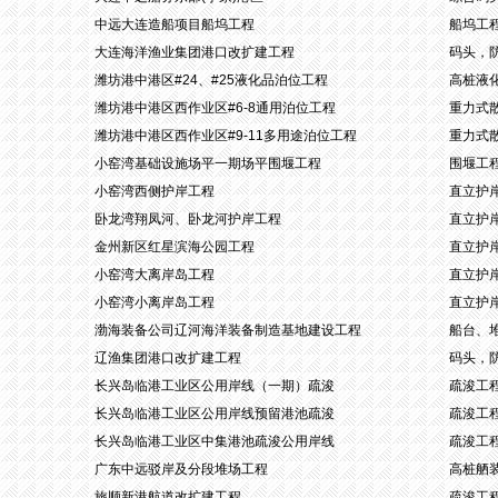
中远大连造船项目船坞工程
船坞工
大连海洋渔业集团港口改扩建工程
码头，
潍坊港中港区#24、#25液化品泊位工程
高桩液
潍坊港中港区西作业区#6-8通用泊位工程
重力式
潍坊港中港区西作业区#9-11多用途泊位工程
重力式
小窑湾基础设施场平一期场平围堰工程
围堰工
小窑湾西侧护岸工程
直立护
卧龙湾翔凤河、卧龙河护岸工程
直立护
金州新区红星滨海公园工程
直立护
小窑湾大离岸岛工程
直立护
小窑湾小离岸岛工程
直立护
渤海装备公司辽河海洋装备制造基地建设工程
船台、
辽渔集团港口改扩建工程
码头，
长兴岛临港工业区公用岸线（一期）疏浚
疏浚工
长兴岛临港工业区公用岸线预留港池疏浚
疏浚工
长兴岛临港工业区中集港池疏浚公用岸线
疏浚工
广东中远驳岸及分段堆场工程
高桩舾
旅顺新港航道改扩建工程
疏浚工