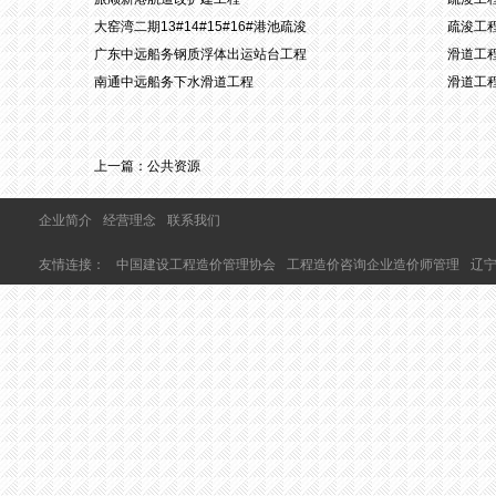
大窑湾二期13#14#15#16#港池疏浚
疏浚工
广东中远船务钢质浮体出运站台工程
滑道工
南通中远船务下水滑道工程
滑道工
上一篇：
公共资源
企业简介
经营理念
联系我们
友情连接：
中国建设工程造价管理协会
工程造价咨询企业造价师管理
辽