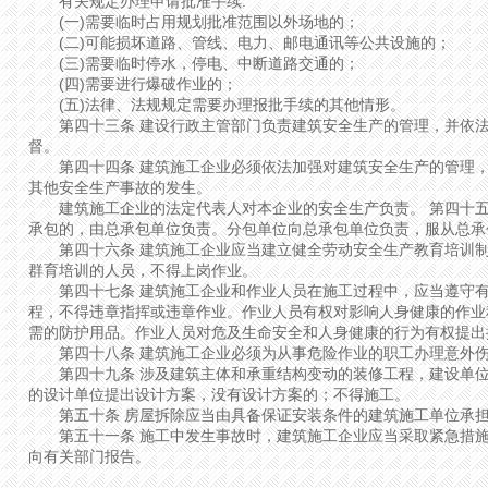
有关规定办理申请批准手续:
(一)需要临时占用规划批准范围以外场地的；
(二)可能损坏道路、管线、电力、邮电通讯等公共设施的；
(三)需要临时停水，停电、中断道路交通的；
(四)需要进行爆破作业的；
(五)法律、法规规定需要办理报批手续的其他情形。
第四十三条 建设行政主管部门负责建筑安全生产的管理，并依法
督。
第四十四条 建筑施工企业必须依法加强对建筑安全生产的管理，
其他安全生产事故的发生。
建筑施工企业的法定代表人对本企业的安全生产负责。 第四十五
承包的，由总承包单位负责。分包单位向总承包单位负责，服从总承
第四十六条 建筑施工企业应当建立健全劳动安全生产教育培训制
群育培训的人员，不得上岗作业。
第四十七条 建筑施工企业和作业人员在施工过程中，应当遵守有
程，不得违章指挥或违章作业。作业人员有权对影响人身健康的作业
需的防护用品。作业人员对危及生命安全和人身健康的行为有权提出
第四十八条 建筑施工企业必须为从事危险作业的职工办理意外伤
第四十九条 涉及建筑主体和承重结构变动的装修工程，建设单位
的设计单位提出设计方案，没有设计方案的；不得施工。
第五十条 房屋拆除应当由具备保证安装条件的建筑施工单位承担
第五十一条 施工中发生事故时，建筑施工企业应当采取紧急措施
向有关部门报告。