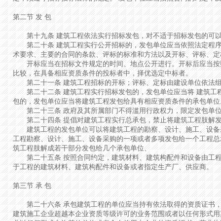
第二节 发 包
第十九条 建筑工程依法实行招标发包，对不适于招标发包的可以
第二十条 建筑工程实行公开招标的，发包单位应当依照法定程序
术要求、主要的合同的条款、评标的标准和方法以及开标、评标、定
开标应当在招标文件规定的时间、地点公开进行。开标后应当按照
比较，在具备相应资质条件的投标者中，择优选定中标者。
第二十一条 建筑工程招标的开标；评标、定标由建设单位依法组
第二十二条 建筑工程实行招标发包的，发包单位应当将 建筑工
包的，发包单位应当将建筑工程发包给具有相应资质条件的承包单位
第二十三条 政府及其所属部门不得滥用行政权力，限定发包单位
第二十四条 提倡对建筑工程实行总承包，禁止将建筑工程肢解
建筑工程的发包单位可以将建筑工程的勘察、设计、施工、设备采
工程勘察、设计、施工、设备采购的一项或者多项发包给一个工程总
筑工程肢解成若干部分发包给几个承包单位、
第二十五条 按照合同约定，建筑材料、建筑构配件和设备由工程
于工程的建筑材料、建筑构配件和设备或者指定生产厂、供应商。
第三节 承 包
第二十六条 承包建筑工程的单位应当持有依法取得的资质证书，
建筑施工企业超越本企业资质等级许可的业务范围或者以任何形式用