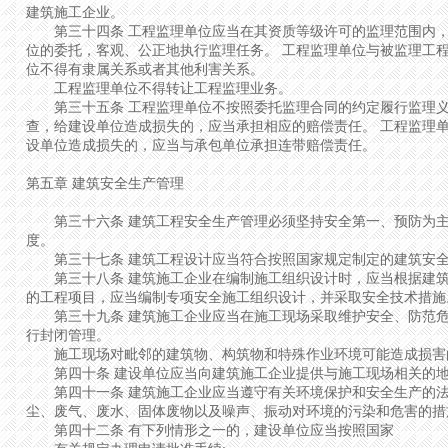
建筑施工企业。
第三十四条 工程监理单位应当在其资质等级许可的监理范围内，
位的委托，客观、公正地执行监理任务。 工程监理单位与被监理工
位不得有隶属关系或者其他利害关系。
工程监理单位不得转让工程监理业务。
第三十五条 工程监理单位不按照委托监理合同的约定履行监理义
查，给建设单位造成损失的，应当承担相应的赔偿责任。 工程监理
设单位造成损失的，应当与承包单位承担连带赔偿责任。
第五章 建筑安全生产管理
第三十六条 建筑工程安全生产管理必须坚持安全第一、预防为主
度。
第三十七条 建筑工程设计应当符合按照国家规定制定的建筑安全
第三十八条 建筑施工企业在编制施工组织设计时，应当根据建筑
的工程项目，应当编制专项安全施工组织设计，并采取安全技术措施
第三十九条 建筑施工企业应当在施工现场采取维护安全、防范危
行封闭管理。
施工现场对毗邻的建筑物、构筑物和特殊作业环境可能造成损害
第四十条 建设单位应当向建筑施工企业提供与施工现场相关的地
第四十一条 建筑施工企业应当遵守有关环境保护和安全生产的法
尘、废气、废水、固体废物以及噪声、振动对环境的污染和危害的措
第四十二条 有下列情形之一的，建设单位应当按照国家