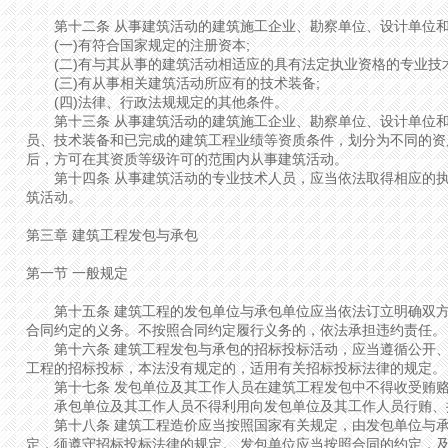
第十二条 从事建筑活动的建筑施工企业、勘察单位、设计单位和
(一)有符合国家规定的注册资本;
(二)有与其从事的建筑活动相适应的具有法定执业资格的专业技
(三)有从事相关建筑活动所应有的技术装备;
(四)法律、行政法规规定的其他条件。
第十三条 从事建筑活动的建筑施工企业、勘察单位、设计单位和
员、技术装备和已完成的建筑工程业绩等资质条件，划分为不同的资
后，方可在其资质等级许可的范围内从事建筑活动。
第十四条 从事建筑活动的专业技术人员，应当依法取得相应的执
筑活动。
第三章 建筑工程发包与承包
第一节 一般规定
第十五条 建筑工程的发包单位与承包单位应当依法订立明确双方
合同约定的义务。不按照合同约定履行义务的，依法承担违约责任。
第十六条 建筑工程发包与承包的招标投标活动，应当遵循公开、
工程的招标投标，本法没有规定的，适用有关招标投标法律的规定。
第十七条 发包单位及其工作人员在建筑工程发包中不得收受贿赂
承包单位及其工作人员不得利用向发包单位及其工作人员行贿、提
第十八条 建筑工程造价应当按照国家有关规定，由发包单位与承
定，须遵守招标投标法律的规定。 发包单位应当按照合同的约定，