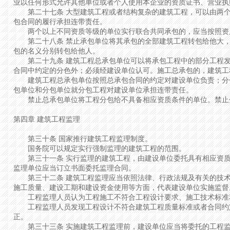
业以任何形式允许其他单位或者个人使用本企业的资质证书、营业执
第二十七条 大型建筑工程或者结构复杂的建筑工程，可以由两个
包合同的履行承担连带责任。
两个以上不同资质等级的单位实行联合共同承包的，应当按照资
第二十八条 禁止承包单位将其承包的全部建筑工程转包给他大，
包的名义分别转包给他人。
第二十九条 建筑工程总承包单位可以将承包工程中的部分工程发
合同中约定的分色外；必须经建设单位认可。施工总承包的，建筑工
建筑工程总承包单位按照总承包合同的约定对建设单位负责；分包
包单位和分包单位就分包工程对建设单位承担连带责任。
禁止总承包单位将工程分包给不具备相应资质条件的单位。禁止
第四章 建筑工程监理
第三十条 国家推行建筑工程监理制度。
国务院可以规定实行强制监理的建筑工程的范围。
第三十一条 实行监理的建筑工程，由建设单位委托具有相应资质
监理单位应当订立书面委托监理合同。
第三十二条 建筑工程监理应当依照法律、行政法规及有关的技术
施工质量、建设工期和建设资金使用等方面，代表建设单位实施监督
工程监理人员认为工程施工不符合工程设计要求、施工技术标准
工程监理人员发现工程设计不符合建筑工程质量标准或者合同约定
正。
第三十三条 实施建筑工程监理前，建设单位应当将委托的工程监