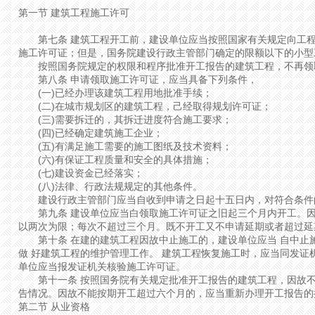
第一节 建筑工程施工许可
第七条 建筑工程开工前，建设单位应当按照国家有关规定向工程
施工许可证；但是，国务院建设行政主管部门确定的限额以下的小型
按照国务院规定的权限和程序批准开工报告的建筑工程，不再领
第八条 申请领取施工许可证，应当具备下列条件，
(一)已经办理该建筑工程用地批准手续；
(二)在城市规划区的建筑工程，己经取得规划许可证；
(三)需要拆迁的，其拆迁进度符合施工要求；
(四)已经确定建筑施工企业；
(五)有满足施工需要的施工图纸及技术资料；
(六)有保证工程质量和安全的具体措施；
(七)建设资金已经落实；
(八)法律、行政法规规定的其他条件。
建设行政主管部门应当自收到申请之日起十五日内，对符合条件
第九条 建设单位应当白领取施工许可证之旧起三个月内开工。因
以两次为限；每次不超过三个月。既不开工又不申请延期或者超过延
第十条 在建的建筑工程因故中止施工的，建设单位应当 自中止
做 好建筑工程的维护管理工作。 建筑工程恢复施工时，应当同发证
单位应当报发证机关核验施工许可证。
第十一条 按照国务院有关规定批准开工报告的建筑工程，因故不
告情况。因故不能按期开工超过六个月的，应当重新办理开工报告的
第二节 从业资格