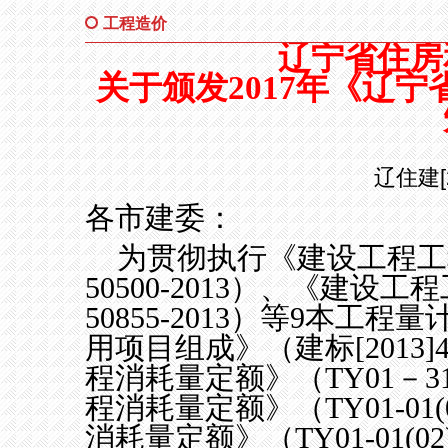
工程造价
辽宁省住房
关于颁发
2017
年《辽宁
辽住建
各市建委：
为贯彻执行《建设工程工
50500-2013
）、《建设工程
50855-2013
）等
9
本工程量
用项目组成》（建标
[2013]
程消耗量定额》（
TY01
－
3
程消耗量定额》（
TY01-01(
消耗量定额》（
TY01-01(02