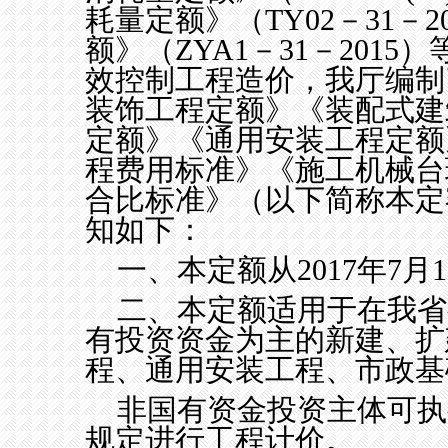
耗量定额》（
TY02
－
31
－
2
额》（
ZYA1
－
31
－
2015
）
效控制工程造价，我厅编制
装饰工程定额》《装配式建
定额》《通用安装工程定额
程费用标准》《施工机械台
合比标准》（以下简称本定
知如下：
一、本定额从
2017
年
7
月
1
二、本定额适用于在我省
有投资资金为主的新建、扩
程、通用安装工程、市政基
非国有资金投资主体可执
规定进行工程计价。